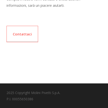
informazioni, sarà un piacere aiutarti.
Contattaci
2025 Copyright Molini Pivetti S.p.A.
P.I. 00055650386