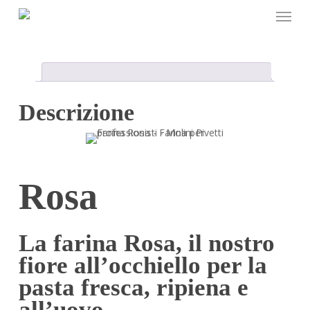
Menu
Skip
to
main
content
Descrizione
Rosa
La farina Rosa, il nostro
fiore all’occhiello per la
pasta fresca, ripiena e
all’uovo.