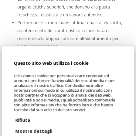
organolettiche superiori, che donano alla pasta
freschezza, elasticità e un sapore autentico.
Performance straordinarie: ottima tenacità, elasticità,
mantenimento del caratteristico colore dorato,
resistente alla doppia cottura e all’abbattimento per
lunga conservazione.
Facilità di lavorazione, perfetta sia per le sfoglie sottili
che per paste ripiene, con un impasto sempre
Questo sito web utilizza i cookie
omogeneo e resistente.
Utilizziamo i cookie per personalizzare contenuti ed
E’ adatta a tutte le lavorazioni: a mano, a macchina e
annunci, per fornire funzionalità dei social media e per
analizzare il nostro traffico. Condividiamo inoltre
per piccole o grandi produzioni industriali.
informazioni sul modo in cui utilizza il nostro sito con i
Supporto di consulenti e tecnici esperti pronti ad
nostri partner che si occupano di analisi dei dati web,
pubblicità e social media, i quali potrebbero combinarle
affiancarti in ogni momento.
con altre informazioni che ha fornito loro o che hanno
raccolto dal suo utilizzo dei loro servizi.
Rifiuta
Mostra dettagli