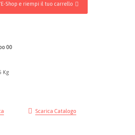
l'E-Shop e riempi il tuo carrello
po 00
5 Kg
ca
Scarica Catalogo