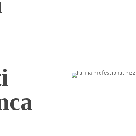
i
i
anca