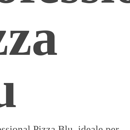
zza
u
essional Pizza Blu, ideale per