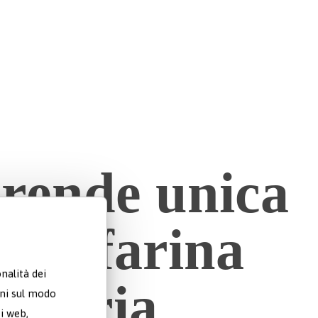
rende unica
stra farina
nalità dei
izzeria
oni sul modo
ti web,