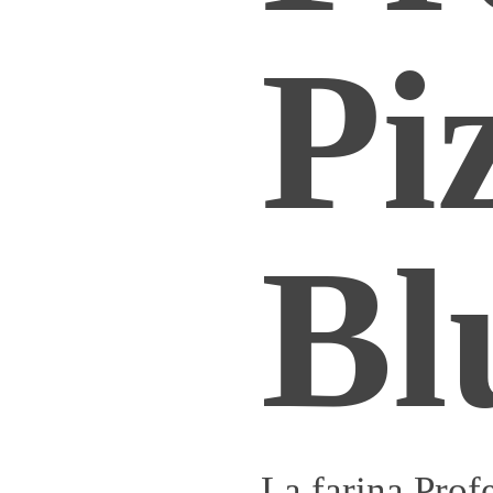
Pi
Bl
La farina Prof