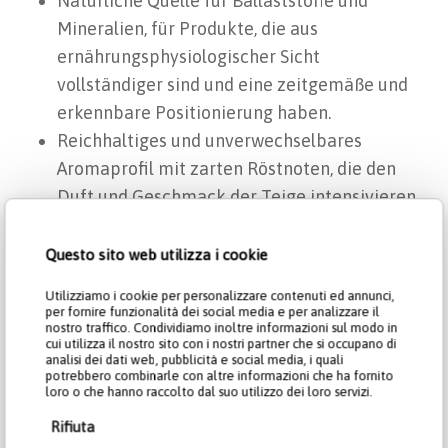
Natürliche Quelle für Ballaststoffe und
Mineralien, für Produkte, die aus
ernährungsphysiologischer Sicht
vollständiger sind und eine zeitgemäße und
erkennbare Positionierung haben.
Reichhaltiges und unverwechselbares
Aromaprofil mit zarten Röstnoten, die den
Duft und Geschmack der Teige intensivieren.
Natürliche warme Färbung, die das Aussehen
des Endprodukts aufwertet und dessen
Questo sito web utilizza i cookie
Qualität sofort erkennen lässt.
Utilizziamo i cookie per personalizzare contenuti ed annunci,
Hervorragende Absorptionsfähigkeit und
per fornire funzionalità dei social media e per analizzare il
nostro traffico. Condividiamo inoltre informazioni sul modo in
Verarbeitbarkeit, ideal für die Verarbeitung
cui utilizza il nostro sito con i nostri partner che si occupano di
analisi dei dati web, pubblicità e social media, i quali
von direkten und indirekten Teigen mit
potrebbero combinarle con altre informazioni che ha fornito
konstanten Ergebnissen.
loro o che hanno raccolto dal suo utilizzo dei loro servizi.
Vielseitige Anwendungsmöglichkeiten für
Rifiuta