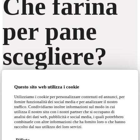
Che farina
per pane
scegliere?
Questo sito web utilizza i cookie
Utilizziamo i cookie per personalizzare contenuti ed annunci, per
fornire funzionalità dei social media e per analizzare il nostro
traffico. Condividiamo inoltre informazioni sul modo in cui
La gestione di pre-impasti e lunghe lievitazioni in laboratorio
utilizza il nostro sito con i nostri partner che si occupano di
richiede una
farina affidabile e performante
. Lavorare con
analisi dei dati web, pubblicità e social media, i quali potrebbero
prodotti privi di dati certi sulla forza espone il lavoro quotidiano a
combinarle con altre informazioni che ha fornito loro o che hanno
rischi evitabili.
raccolto dal suo utilizzo dei loro servizi.
Gli impasti possono cedere dopo ore di lievitazione oppure