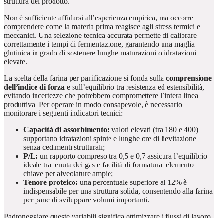
struttura del prodotto.
Non è sufficiente affidarsi all’esperienza empirica, ma occorre
comprendere come la materia prima reagisce agli stress termici e
meccanici. Una selezione tecnica accurata permette di calibrare
correttamente i tempi di fermentazione, garantendo una maglia
glutinica in grado di sostenere lunghe maturazioni o idratazioni
elevate.
La scelta della farina per panificazione si fonda sulla
comprensione
dell’indice di forza
e sull’equilibrio tra resistenza ed estensibilità,
evitando incertezze che potrebbero compromettere l’intera linea
produttiva. Per operare in modo consapevole, è necessario
monitorare i seguenti indicatori tecnici:
Capacità di assorbimento:
valori elevati (tra 180 e 400)
supportano idratazioni spinte e lunghe ore di lievitazione
senza cedimenti strutturali;
P/L:
un rapporto compreso tra 0,5 e 0,7 assicura l’equilibrio
ideale tra tenuta dei gas e facilità di formatura, elemento
chiave per alveolature ampie;
Tenore proteico:
una percentuale superiore al 12% è
indispensabile per una struttura solida, consentendo alla farina
per pane di sviluppare volumi importanti.
Padroneggiare queste variabili significa ottimizzare i flussi di lavoro,