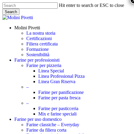
Skip
Hit enter to search or ESC to close
to
Search
main
Close
content
Search
Menu
Molini Pivetti
La nostra storia
Certificazioni
Filiera certificata
Formazione
Sostenibilità
Farine per professionisti
Farine per pizzeria
Linea Special
Linea Professional Pizza
Linea Gran Riserva
–
Farine per panificazione
Farine per pasta fresca
–
Farine per pasticceria
Mix e farine speciali
Farine per uso domestico
Farine classiche – Everyday
Farine da filiera corta