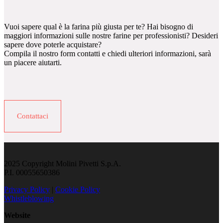
Vuoi sapere qual è la farina più giusta per te? Hai bisogno di
maggiori informazioni sulle nostre farine per professionisti? Desideri
sapere dove poterle acquistare?
Compila il nostro form contatti e chiedi ulteriori informazioni, sarà
un piacere aiutarti.
Contattaci
2025 Copyright Molini Pivetti S.p.A.
P.I. 00055650386
Privacy Policy
|
Cookie Policy
Whistleblowing
Website