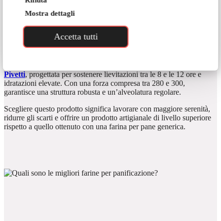
Rifiuta
costringere a ridurre l’idratazione per timore di una scarsa tenuta,
compromettendo volume e fragranza del pane. Senza una base
Mostra dettagli
solida diventa complesso realizzare specialità come baguette o
ciabatte utilizzando farine per panificazione prive dell’adeguata
Accetta tutti
struttura.
Per assicurare risultati costanti a ogni infornata di rosette e pani
soffici la soluzione ideale è la
Farina Professional Gialla Molini
Pivetti
, progettata per sostenere lievitazioni tra le 8 e le 12 ore e
idratazioni elevate. Con una forza compresa tra 280 e 300,
garantisce una struttura robusta e un’alveolatura regolare.
Scegliere questo prodotto significa lavorare con maggiore serenità,
ridurre gli scarti e offrire un prodotto artigianale di livello superiore
rispetto a quello ottenuto con una farina per pane generica.