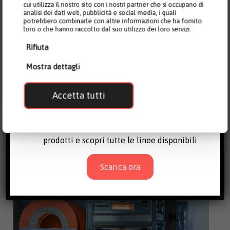
cui utilizza il nostro sito con i nostri partner che si occupano di
Supporto di consulenti e tecnici esperti,
analisi dei dati web, pubblicità e social media, i quali
pronti ad affiancarti in ogni momento per
potrebbero combinarle con altre informazioni che ha fornito
loro o che hanno raccolto dal suo utilizzo dei loro servizi.
ottimizzare le tue lavorazioni e garantire
Rifiuta
la massima resa.
Scopri le Farine Molini Pivetti
Mostra dettagli
– Scarica i cataloghi
Accetta tutti
Entra nel mondo di Molini Pivetti: qualità e
passione dal 1875, scarica i nostri cataloghi
prodotti e scopri tutte le linee disponibili
Scarica ora