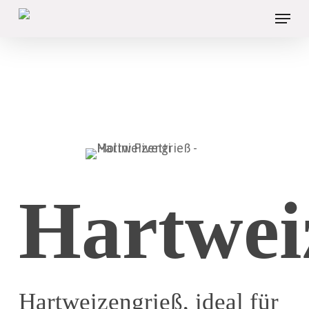
Skip
Menu
to
main
content
Hartwei
Hartweizengrieß, ideal für