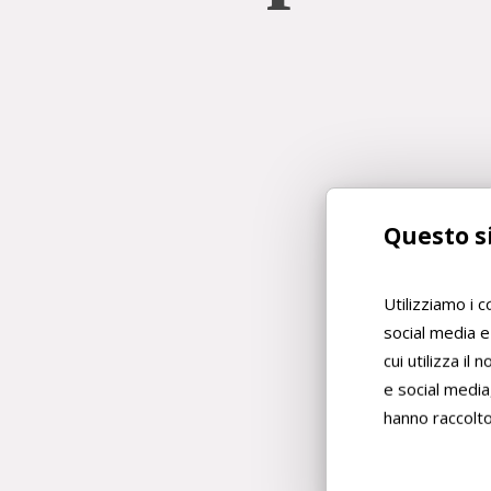
Crostata
di
Questo si
marmellata,
la
nostra
Utilizziamo i 
ricetta
social media e
cui utilizza il
e social media
hanno raccolto 