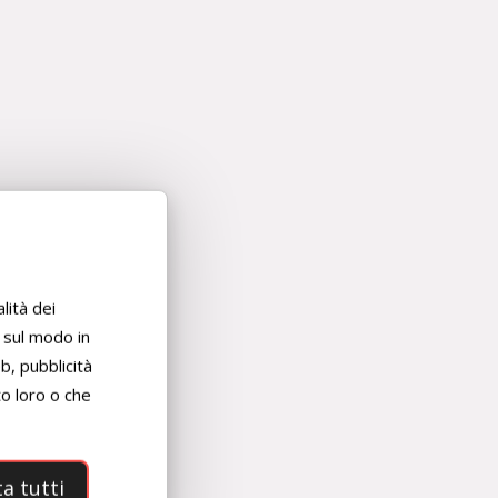
Pizza
napoletana
con
farina
integrale,
lità dei
la
i sul modo in
ricetta
eb, pubblicità
perfetta
to loro o che
a tutti