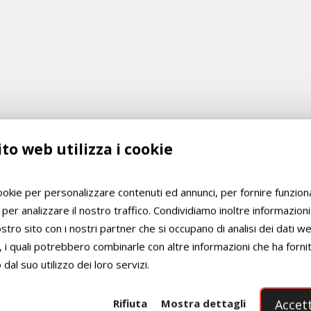
Pizza
in
to web utilizza i cookie
teglia
alla
romana,
cookie per personalizzare contenuti ed annunci, per fornire funziona
la
 per analizzare il nostro traffico. Condividiamo inoltre informazion
ricetta
 nostro sito con i nostri partner che si occupano di analisi dei dati w
professionale
, i quali potrebbero combinarle con altre informazioni che ha forni
dal suo utilizzo dei loro servizi.
Rifiuta
Mostra dettagli
Accett