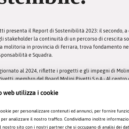
tti presenta il Report di Sostenibilità 2023: il secondo, 
gli stakeholder la continuità di un percorso di crescita s
a molitoria in provincia di Ferrara, trova fondamento nei
esponsabilità e Squadra.
giornato al 2024, riflette i progetti e gli impegni di Mol
ivetti, membro del Board Molini Pivetti S.p.A.- Al centro d
e e promuoviamo il coinvolgimento del primo anello della
o web utilizza i cookie
uadra con obiettivi chiari e sfidanti».
ifica tutto il lavoro di Molini Pivetti, a cominciare dall
cookie per personalizzare contenuti ed annunci, per fornire funzio
enuta in parte “Sostenibile” nel 2018.
 per analizzare il nostro traffico. Condividiamo inoltre informazi
 Molini Pivetti ha avviato per le stagioni 2022 e 2023 u
 il nostro sito con i nostri partner che si occupano di analisi dei da