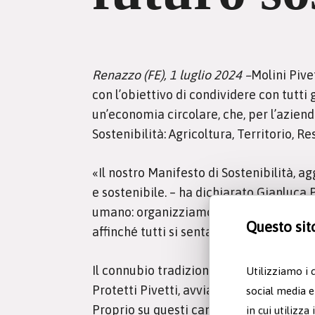
Renazzo (FE), 1 luglio 2024 –
Molini Pive
con l’obiettivo di condividere con tutti 
un’economia circolare, che, per l’aziend
Sostenibilità: Agricoltura, Territorio, R
«Il nostro Manifesto di Sostenibilità, ag
e sostenibile. – ha dichiarato Gianluca P
umano: organizziamo eventi di formazion
Questo sit
affinché tutti si sentano parte di una sq
Il connubio tradizione e innovazione qual
Utilizziamo i 
Protetti Pivetti, avviata nel 2016 e div
social media e
Proprio su questi campi di grano tenero,
in cui utilizza