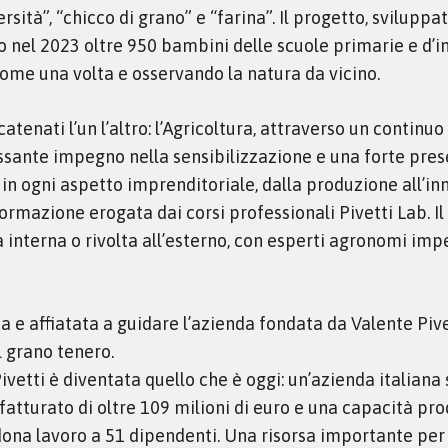
sità”, “chicco di grano” e “farina”. Il progetto, sviluppa
to nel 2023 oltre 950 bambini delle scuole primarie e d’
ome una volta e osservando la natura da vicino.
tenati l’un l’altro: l’Agricoltura, attraverso un continu
cessante impegno nella sensibilizzazione e una forte prese
 in ogni aspetto imprenditoriale, dalla produzione all’i
 formazione erogata dai corsi professionali Pivetti Lab. 
ssa interna o rivolta all’esterno, con esperti agronomi im
a e affiatata a guidare l’azienda fondata da Valente Pive
 grano tenero.
vetti è diventata quello che è oggi: un’azienda italiana
n fatturato di oltre 109 milioni di euro e una capacità pr
ona lavoro a 51 dipendenti. Una risorsa importante per il 