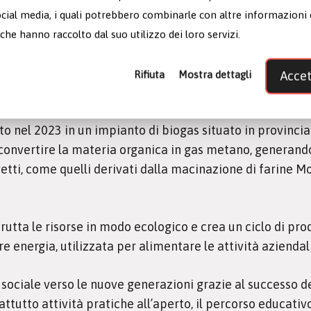
hnologies
: grazie ad una app appositamente sviluppata, 
ocial media, i quali potrebbero combinarle con altre informazioni
o ambientale e resoconti periodici per monitorare i mi
che hanno raccolto dal suo utilizzo dei loro servizi.
re l’alta qualità del prodotto ottimizzando l’impatto in 
asformazione della materia prima.
Rifiuta
Mostra dettagli
Accet
ologie avanzate per implementare i processi industriali 
o nel 2023 in un impianto di biogas situato in provincia
convertire la materia organica in gas metano, generando
etti, come quelli derivati dalla macinazione di farine Mol
rutta le risorse in modo ecologico e crea un ciclo di prod
energia, utilizzata per alimentare le attività aziendali
sociale verso le nuove generazioni grazie al successo 
ttutto attività pratiche all’aperto, il percorso educativ