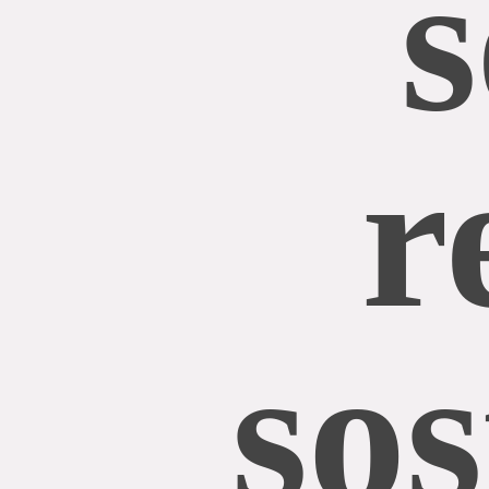
r
sos