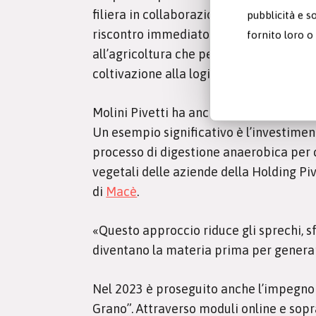
filiera in collaborazione con
xFarm Tec
pubblicità e s
riscontro immediato del proprio impatt
fornito loro o 
all’agricoltura che permette di protegge
coltivazione alla logistica fino alla tr
Molini Pivetti ha anche introdotto tecn
Un esempio significativo è l’investiment
processo di digestione anaerobica per 
vegetali delle aziende della Holding Piv
di
Macè
.
«Questo approccio riduce gli sprechi, sf
diventano la materia prima per generare 
Nel 2023 è proseguito anche l’impegno 
Grano”. Attraverso moduli online e sopra