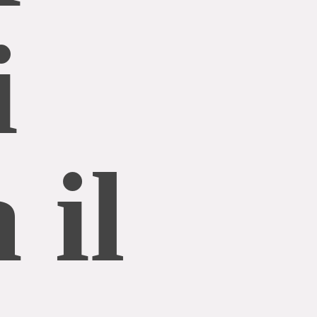
i
 il