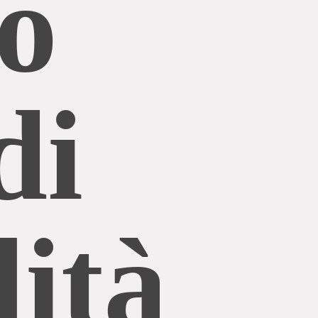
o
di
lità