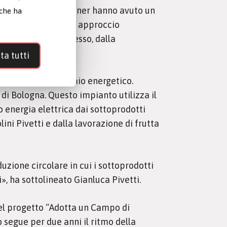
gli agricoltori partner hanno avuto un
 che ha
glioramenti, con un approccio
ogni fase del processo, dalla
ta tutti
in ottica di risparmio energetico.
 di Bologna. Questo impianto utilizza il
 energia elettrica dai sottoprodotti
ini Pivetti e dalla lavorazione di frutta
uzione circolare in cui i sottoprodotti
», ha sottolineato Gianluca Pivetti.
del progetto “Adotta un Campo di
o segue per due anni il ritmo della