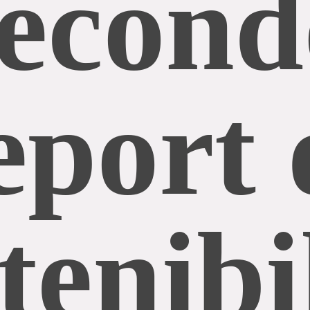
second
eport 
tenibi