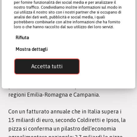
Iannucci insieme hanno presentato la proposta
per fornire funzionalità dei social media e per analizzare il
nostro traffico. Condividiamo inoltre informazioni sul modo in
“Arte del pizzaiolo”, un percorso formativo che
cui utilizza il nostro sito con i nostri partner che si occupano di
mira al riconoscimento e alla valorizzazione
analisi dei dati web, pubblicità e social media, i quali
potrebbero combinarle con altre informazioni che ha fornito
della figura professionale del pizzaiolo.
loro o che hanno raccolto dal suo utilizzo dei loro servizi.
Il progetto pilota prevede l’attivazione negli
Rifiuta
Istituti alberghieri di un modulo didattico
Mostra dettagli
dedicato alla figura del pizzaiolo, che si
comporrà di una parte teorica e una pratica, e
Accetta tutti
sarà realizzato in collaborazione con docenti,
pizzaioli esperti e istituzioni scolastiche. E’
previsto l’avvio della fase sperimentale nelle
regioni Emilia-Romagna e Campania.
Con un fatturato annuale che in Italia supera i
15 miliardi di euro, secondo Coldiretti e Ipsos, la
pizza si conferma un pilastro dell’economia