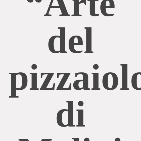
“Arte
del
pizzaiol
di