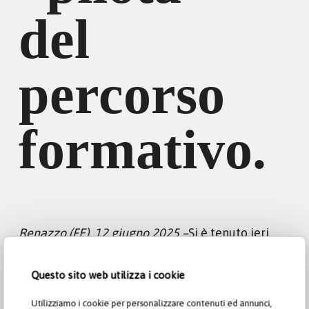
del
percorso
formativo.
Renazzo (FE), 12 giugno 2025 –
Si è tenuto ieri
l’incontro istituzionale con il Ministro
dell’Istruzione e del Merito, Giuseppe Valditara,
Questo sito web utilizza i cookie
durante il quale Molini Pivetti e Academy
Utilizziamo i cookie per personalizzare contenuti ed annunci,