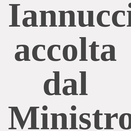
Iannucc
accolta
dal
Ministr