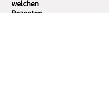
welchen
Rezepten
kann man
es
verwenden?