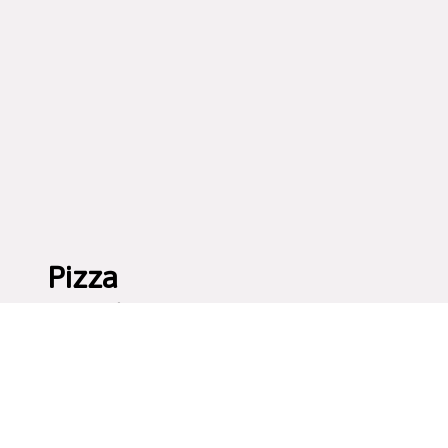
Pizza
napoletana
con farina
integrale,
la ricetta