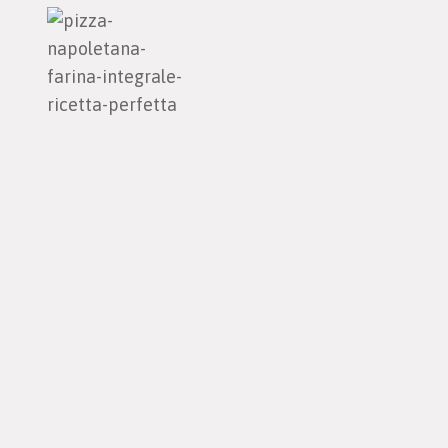
Pizza
napoletana
con
farina
integrale,
la
ricetta
perfetta