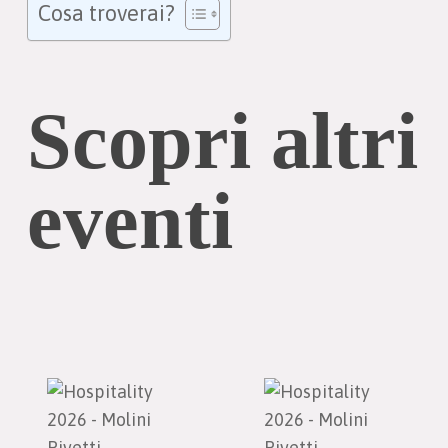
Cosa troverai?
Scopri altri
eventi
Crostata
Pizza
di
in
marmellata,
teglia