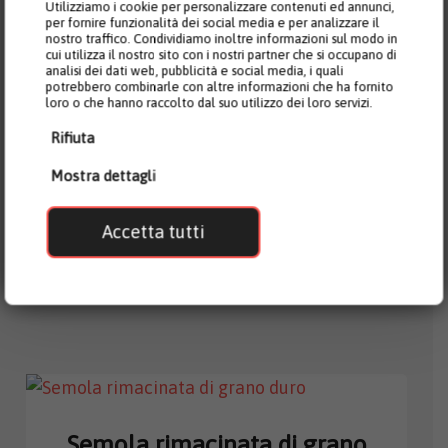
Utilizziamo i cookie per personalizzare contenuti ed annunci,
per fornire funzionalità dei social media e per analizzare il
Scopri le Farine Molini Pivetti
nostro traffico. Condividiamo inoltre informazioni sul modo in
cui utilizza il nostro sito con i nostri partner che si occupano di
– Scarica i cataloghi
analisi dei dati web, pubblicità e social media, i quali
potrebbero combinarle con altre informazioni che ha fornito
loro o che hanno raccolto dal suo utilizzo dei loro servizi.
Entra nel mondo di Molini Pivetti: qualità e
Rifiuta
passione dal 1875, scarica i nostri cataloghi
Mostra dettagli
prodotti e scopri tutte le linee disponibili
Accetta tutti
Scarica ora
Pizza & Focaccia
Semola rimacinata di grano